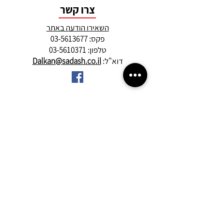
צרו קשר
השאירו הודעה באתר
פקס:
03-5613677
טלפון: 03-5610371
דוא"ל:
Dalkan@sadash.co.il
אודות
אודות סדש
תחנות הדלק
חנויות הנוחות שרי
מן העיתונות
גלריה
דרושים
כתובתנו
רחוב קרליבך 10,